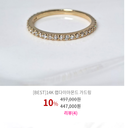
[BEST]14K 랩다이아몬드 가드링
10
497,000원
%
447,000원
리뷰(4)