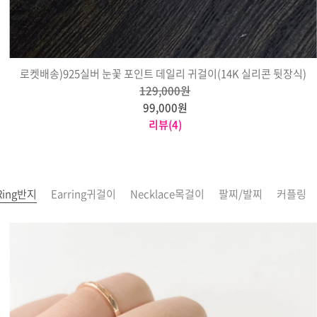
로켓배송)925실버 눈꽃 포인트 데일리 귀걸이(14K 실리콘 뒷장식)
129,000원
99,000원
리뷰(4)
Ring반지
Earring귀걸이
Necklace목걸이
팔찌/발찌
커플링