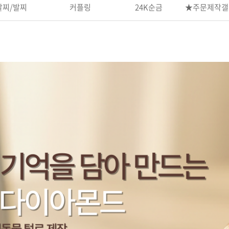
팔찌/발찌
커플링
24K순금
★주문제작갤