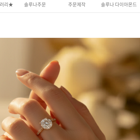
러리★
솔루나주문
주문제작
솔루나 다이아몬드