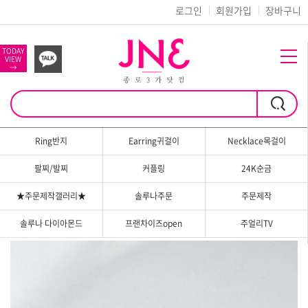
로그인
회원가입
장바구니
TODAY
VIEW
→
Ring반지
Earring귀걸이
Necklace목걸이
팔찌/발찌
커플링
24K순금
★주문제작갤러리★
솔루나주문
주문제작
솔루나 다이아몬드
프랜차이즈open
주얼리TV