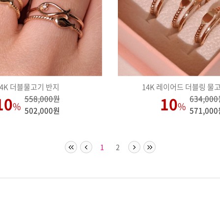
14K 더블물고기 반지
14K 레이어드 더블링 물
10
10
558,000원
634,00
%
%
502,000원
571,00
1
2