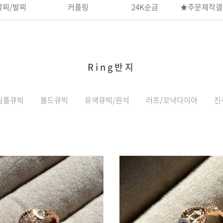
팔찌/발찌
커플링
24K순금
★주문제작갤
Ring반지
심플큐빅
볼드큐빅
유색큐빅/원석
러프/꼬냑다이아
진