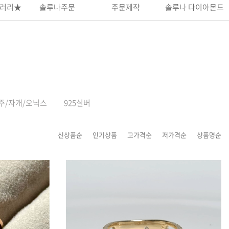
러리★
솔루나주문
주문제작
솔루나 다이아몬드
주/자개/오닉스
925실버
신상품순
인기상품
고가격순
저가격순
상품명순