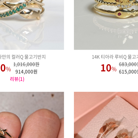
 나만의 컬러Q 물고기반지
14K 티아라 루비Q 물고
10
10
1,016,000원
683,00
%
%
914,000원
615,00
리뷰(1)