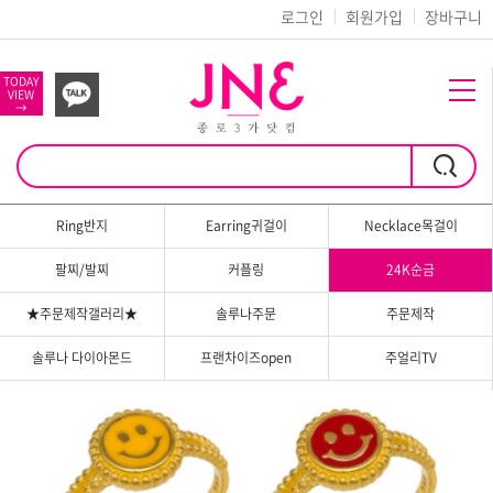
로그인
회원가입
장바구니
TODAY
VIEW
→
Ring반지
Earring귀걸이
Necklace목걸이
팔찌/발찌
커플링
24K순금
★주문제작갤러리★
솔루나주문
주문제작
솔루나 다이아몬드
프랜차이즈open
주얼리TV